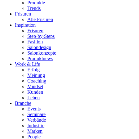
Produkte
Trends
Frisuren
Alle Frisuren
Inspiration
Frisuren
Step-by-Steps
Fashion
Salondesign
Salonkonzepte
Produktnews
Work & Life
Erfolg
Meinung
Coaching
Mindset
Kunden
Leben
Branche
Events
Seminare
Verbände
Industrie
Marken
People