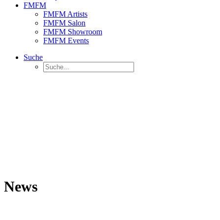
FMFM
FMFM Artists
FMFM Salon
FMFM Showroom
FMFM Events
Suche
News