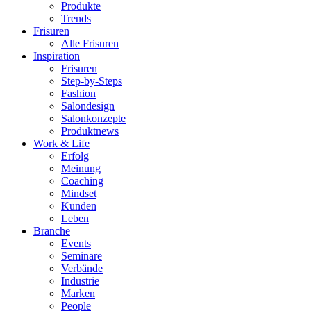
Produkte
Trends
Frisuren
Alle Frisuren
Inspiration
Frisuren
Step-by-Steps
Fashion
Salondesign
Salonkonzepte
Produktnews
Work & Life
Erfolg
Meinung
Coaching
Mindset
Kunden
Leben
Branche
Events
Seminare
Verbände
Industrie
Marken
People