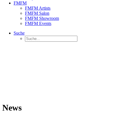
FMFM
FMFM Artists
FMFM Salon
FMFM Showroom
FMFM Events
Suche
News