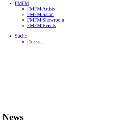
FMFM
FMFM Artists
FMFM Salon
FMFM Showroom
FMFM Events
Suche
News