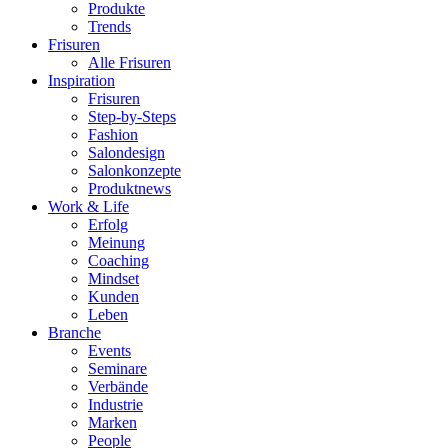
Produkte
Trends
Frisuren
Alle Frisuren
Inspiration
Frisuren
Step-by-Steps
Fashion
Salondesign
Salonkonzepte
Produktnews
Work & Life
Erfolg
Meinung
Coaching
Mindset
Kunden
Leben
Branche
Events
Seminare
Verbände
Industrie
Marken
People