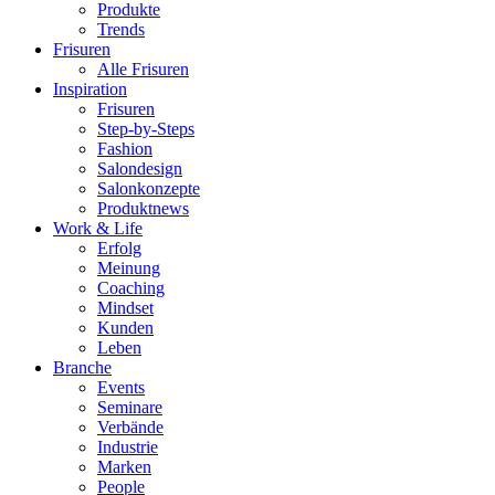
Produkte
Trends
Frisuren
Alle Frisuren
Inspiration
Frisuren
Step-by-Steps
Fashion
Salondesign
Salonkonzepte
Produktnews
Work & Life
Erfolg
Meinung
Coaching
Mindset
Kunden
Leben
Branche
Events
Seminare
Verbände
Industrie
Marken
People