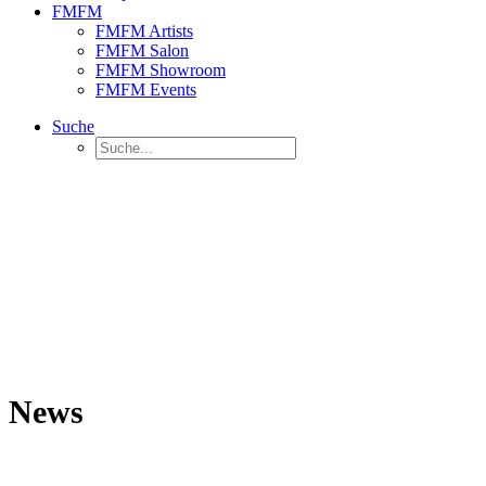
FMFM
FMFM Artists
FMFM Salon
FMFM Showroom
FMFM Events
Suche
News