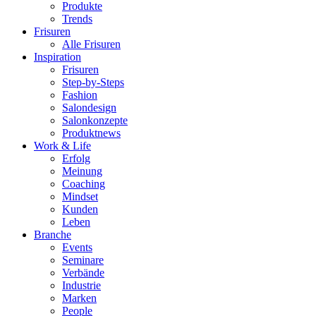
Produkte
Trends
Frisuren
Alle Frisuren
Inspiration
Frisuren
Step-by-Steps
Fashion
Salondesign
Salonkonzepte
Produktnews
Work & Life
Erfolg
Meinung
Coaching
Mindset
Kunden
Leben
Branche
Events
Seminare
Verbände
Industrie
Marken
People