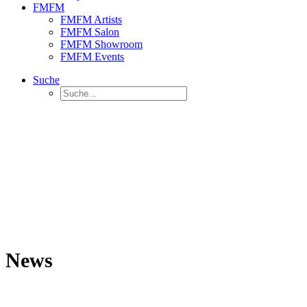
FMFM
FMFM Artists
FMFM Salon
FMFM Showroom
FMFM Events
Suche
News