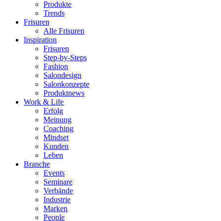
Produkte
Trends
Frisuren
Alle Frisuren
Inspiration
Frisuren
Step-by-Steps
Fashion
Salondesign
Salonkonzepte
Produktnews
Work & Life
Erfolg
Meinung
Coaching
Mindset
Kunden
Leben
Branche
Events
Seminare
Verbände
Industrie
Marken
People