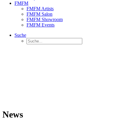
FMFM
FMFM Artists
FMFM Salon
FMFM Showroom
FMFM Events
Suche
News