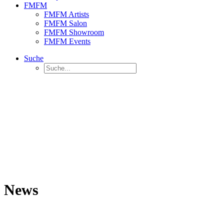
FMFM
FMFM Artists
FMFM Salon
FMFM Showroom
FMFM Events
Suche
News