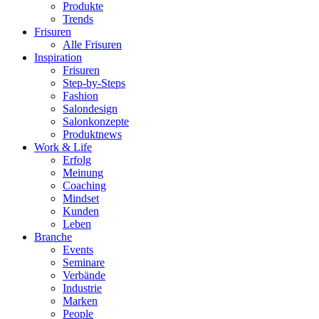
Produkte
Trends
Frisuren
Alle Frisuren
Inspiration
Frisuren
Step-by-Steps
Fashion
Salondesign
Salonkonzepte
Produktnews
Work & Life
Erfolg
Meinung
Coaching
Mindset
Kunden
Leben
Branche
Events
Seminare
Verbände
Industrie
Marken
People