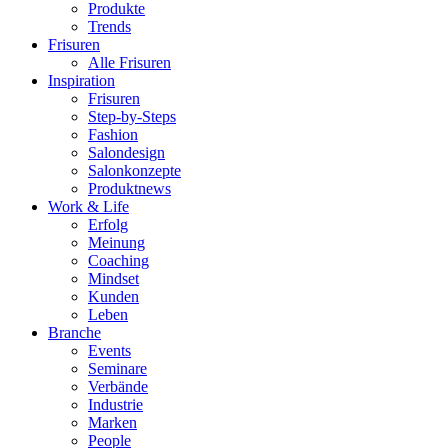
Produkte
Trends
Frisuren
Alle Frisuren
Inspiration
Frisuren
Step-by-Steps
Fashion
Salondesign
Salonkonzepte
Produktnews
Work & Life
Erfolg
Meinung
Coaching
Mindset
Kunden
Leben
Branche
Events
Seminare
Verbände
Industrie
Marken
People