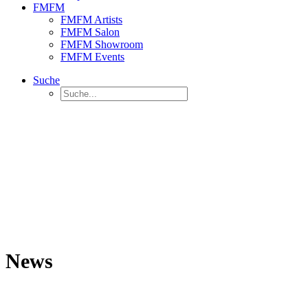
FMFM
FMFM Artists
FMFM Salon
FMFM Showroom
FMFM Events
Suche
News