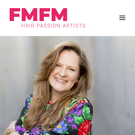
BUSINESS
ZUKUNFT DES SALONS
FRISUREN
INSPIRATION
WORK & LIFE
BRANCHE
FMFM
SUCHE