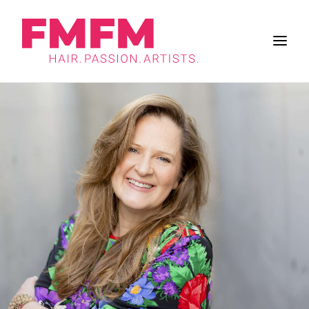
BUSINESS
ZUKUNFT DES SALONS
FRISUREN
INSPIRATION
WORK & LIFE
BRANCHE
FMFM
SUCHE