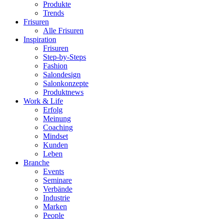
Produkte
Trends
Frisuren
Alle Frisuren
Inspiration
Frisuren
Step-by-Steps
Fashion
Salondesign
Salonkonzepte
Produktnews
Work & Life
Erfolg
Meinung
Coaching
Mindset
Kunden
Leben
Branche
Events
Seminare
Verbände
Industrie
Marken
People