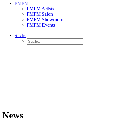
FMFM
FMFM Artists
FMFM Salon
FMFM Showroom
FMFM Events
Suche
News