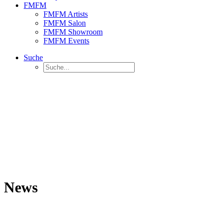
FMFM
FMFM Artists
FMFM Salon
FMFM Showroom
FMFM Events
Suche
News