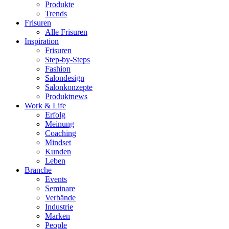
Produkte
Trends
Frisuren
Alle Frisuren
Inspiration
Frisuren
Step-by-Steps
Fashion
Salondesign
Salonkonzepte
Produktnews
Work & Life
Erfolg
Meinung
Coaching
Mindset
Kunden
Leben
Branche
Events
Seminare
Verbände
Industrie
Marken
People