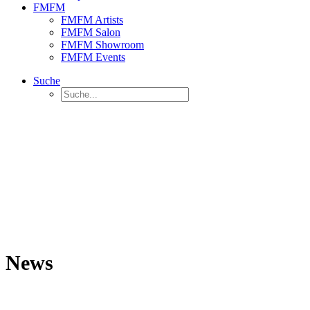
FMFM
FMFM Artists
FMFM Salon
FMFM Showroom
FMFM Events
Suche
News