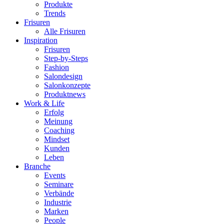
Produkte
Trends
Frisuren
Alle Frisuren
Inspiration
Frisuren
Step-by-Steps
Fashion
Salondesign
Salonkonzepte
Produktnews
Work & Life
Erfolg
Meinung
Coaching
Mindset
Kunden
Leben
Branche
Events
Seminare
Verbände
Industrie
Marken
People