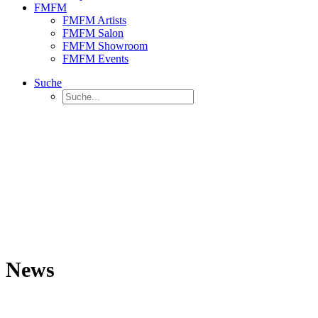
FMFM
FMFM Artists
FMFM Salon
FMFM Showroom
FMFM Events
Suche
News