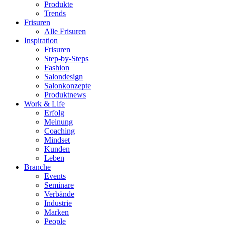
Produkte
Trends
Frisuren
Alle Frisuren
Inspiration
Frisuren
Step-by-Steps
Fashion
Salondesign
Salonkonzepte
Produktnews
Work & Life
Erfolg
Meinung
Coaching
Mindset
Kunden
Leben
Branche
Events
Seminare
Verbände
Industrie
Marken
People