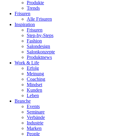
Produkte
Trends
Frisuren
Alle Frisuren
Inspiration
Frisuren
Step-by-Steps
Fashion
Salondesign
Salonkonzepte
Produktnews
Work & Life
Erfolg
Meinung
Coaching
Mindset
Kunden
Leben
Branche
Events
Seminare
Verbände
Industrie
Marken
People