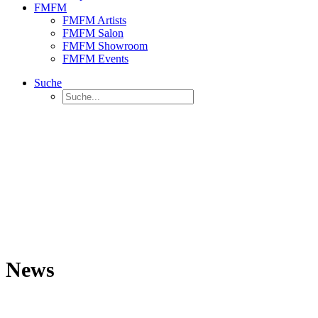
FMFM
FMFM Artists
FMFM Salon
FMFM Showroom
FMFM Events
Suche
News