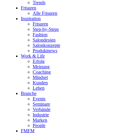
Trends
Frisuren
Alle Frisuren
Inspiration
Frisuren
Step-by-Steps
Fashion
Salondesign
Salonkonzepte
Produktnews
Work & Life
Erfolg
Meinung
Coaching
Mindset
Kunden
Leben
Branche
Events
Seminare
Verbände
Industrie
Marken
People
FMFM