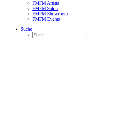
FMFM Artists
FMFM Salon
FMFM Showroom
FMFM Events
Suche