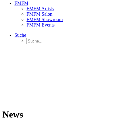
FMFM
FMFM Artists
FMFM Salon
FMFM Showroom
FMFM Events
Suche
News