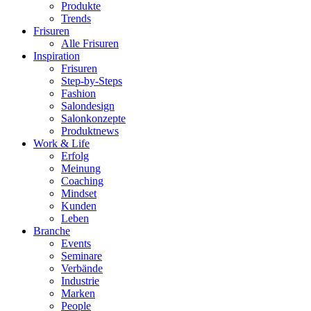
Produkte
Trends
Frisuren
Alle Frisuren
Inspiration
Frisuren
Step-by-Steps
Fashion
Salondesign
Salonkonzepte
Produktnews
Work & Life
Erfolg
Meinung
Coaching
Mindset
Kunden
Leben
Branche
Events
Seminare
Verbände
Industrie
Marken
People