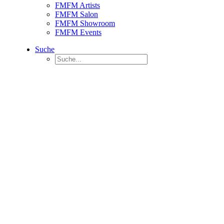
FMFM Artists
FMFM Salon
FMFM Showroom
FMFM Events
Suche