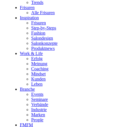
Trends
Frisuren
Alle Frisuren
Inspiration
Frisuren
Step-by-Steps
Fashion
Salondesign
Salonkonzepte
Produktnews
Work & Life
Erfolg
Meinung
Coaching
Mindset
Kunden
Leben
Branche
Events
Seminare
Verbände
Industrie
Marken
People
FMFM