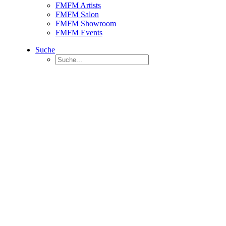
FMFM Artists
FMFM Salon
FMFM Showroom
FMFM Events
Suche