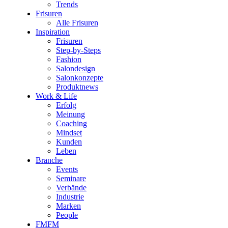
Trends
Frisuren
Alle Frisuren
Inspiration
Frisuren
Step-by-Steps
Fashion
Salondesign
Salonkonzepte
Produktnews
Work & Life
Erfolg
Meinung
Coaching
Mindset
Kunden
Leben
Branche
Events
Seminare
Verbände
Industrie
Marken
People
FMFM