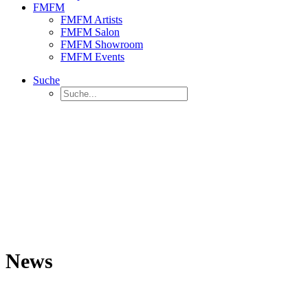
FMFM
FMFM Artists
FMFM Salon
FMFM Showroom
FMFM Events
Suche
News