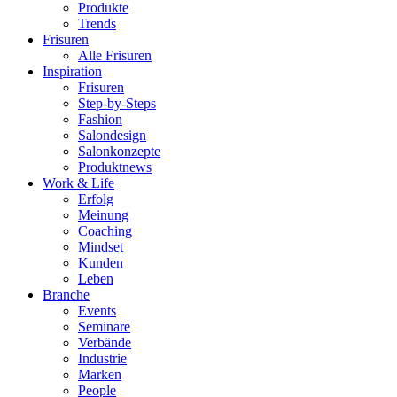
Produkte
Trends
Frisuren
Alle Frisuren
Inspiration
Frisuren
Step-by-Steps
Fashion
Salondesign
Salonkonzepte
Produktnews
Work & Life
Erfolg
Meinung
Coaching
Mindset
Kunden
Leben
Branche
Events
Seminare
Verbände
Industrie
Marken
People