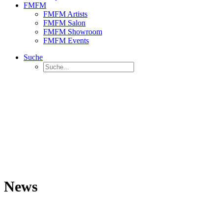
FMFM
FMFM Artists
FMFM Salon
FMFM Showroom
FMFM Events
Suche
News