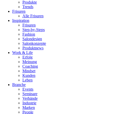
Produkte
Trends
Frisuren
Alle Frisuren
Inspiration
Frisuren
Step-by-Steps
Fashion
Salondesign
Salonkonzepte
Produktnews
Work & Life
Erfolg
Meinung
Coaching
Mindset
Kunden
Leben
Branche
Events
Seminare
Verbände
Industrie
Marken
People