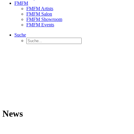
FMFM
FMFM Artists
FMFM Salon
FMFM Showroom
FMFM Events
Suche
News