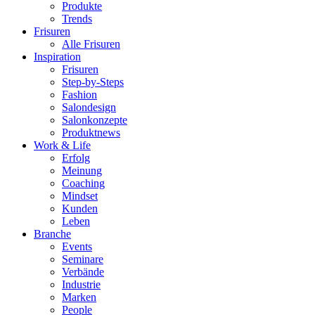
Produkte
Trends
Frisuren
Alle Frisuren
Inspiration
Frisuren
Step-by-Steps
Fashion
Salondesign
Salonkonzepte
Produktnews
Work & Life
Erfolg
Meinung
Coaching
Mindset
Kunden
Leben
Branche
Events
Seminare
Verbände
Industrie
Marken
People