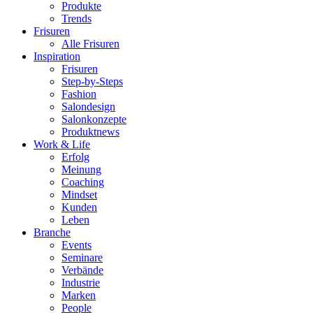
Produkte
Trends
Frisuren
Alle Frisuren
Inspiration
Frisuren
Step-by-Steps
Fashion
Salondesign
Salonkonzepte
Produktnews
Work & Life
Erfolg
Meinung
Coaching
Mindset
Kunden
Leben
Branche
Events
Seminare
Verbände
Industrie
Marken
People