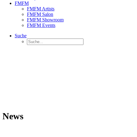
FMFM
FMFM Artists
FMFM Salon
FMFM Showroom
FMFM Events
Suche
News