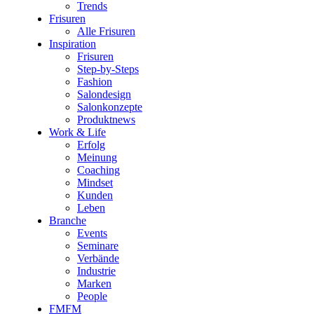
Trends
Frisuren
Alle Frisuren
Inspiration
Frisuren
Step-by-Steps
Fashion
Salondesign
Salonkonzepte
Produktnews
Work & Life
Erfolg
Meinung
Coaching
Mindset
Kunden
Leben
Branche
Events
Seminare
Verbände
Industrie
Marken
People
FMFM