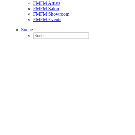
FMFM Artists
FMFM Salon
FMFM Showroom
FMFM Events
Suche