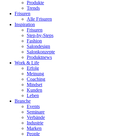
Produkte
Trends
Frisuren
Alle Frisuren
Inspiration
Frisuren
Step-by-Steps
Fashion
Salondesign
Salonkonzepte
Produktnews
Work & Life
Erfolg
Meinung
Coaching
Mindset
Kunden
Leben
Branche
Events
Seminare
Verbände
Industrie
Marken
People