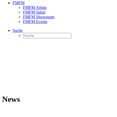
FMFM
FMFM Artists
FMFM Salon
FMFM Showroom
FMFM Events
Suche
News