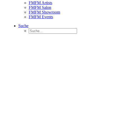
FMFM Artists
FMFM Salon
FMFM Showroom
FMFM Events
Suche