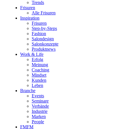
Trends
Frisuren
Alle Frisuren
Inspiration
Frisuren
Step-by-Steps
Fashion
Salondesign
Salonkonzepte
Produktnews
Work & Life
Erfolg
Meinung
Coaching
Mindset
Kunden
Leben
Branche
Events
Seminare
Verbände
Industrie
Marken
People
FMFM