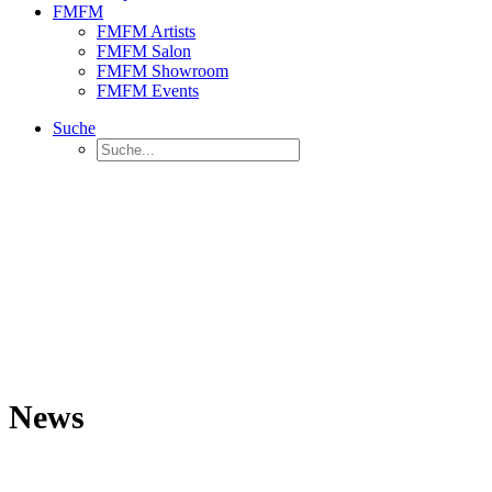
FMFM
FMFM Artists
FMFM Salon
FMFM Showroom
FMFM Events
Suche
News