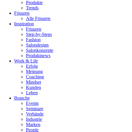
Produkte
Trends
Frisuren
Alle Frisuren
Inspiration
Frisuren
Step-by-Steps
Fashion
Salondesign
Salonkonzepte
Produktnews
Work & Life
Erfolg
Meinung
Coaching
Mindset
Kunden
Leben
Branche
Events
Seminare
Verbände
Industrie
Marken
People