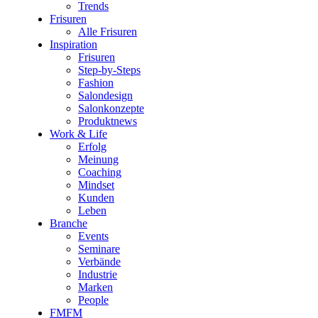
Trends
Frisuren
Alle Frisuren
Inspiration
Frisuren
Step-by-Steps
Fashion
Salondesign
Salonkonzepte
Produktnews
Work & Life
Erfolg
Meinung
Coaching
Mindset
Kunden
Leben
Branche
Events
Seminare
Verbände
Industrie
Marken
People
FMFM