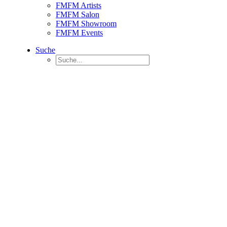
FMFM Artists
FMFM Salon
FMFM Showroom
FMFM Events
Suche