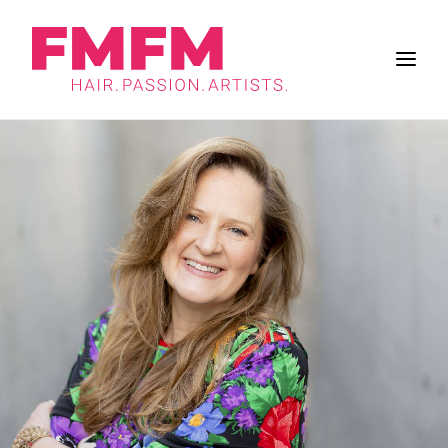
BUSINESS
ZUKUNFT DES SALONS
FRISUREN
INSPIRATION
WORK & LIFE
BRANCHE
FMFM
SUCHE