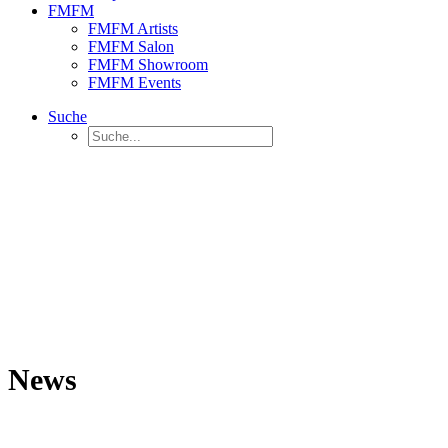
FMFM
FMFM Artists
FMFM Salon
FMFM Showroom
FMFM Events
Suche
News