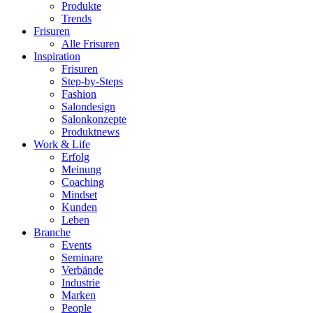
Produkte
Trends
Frisuren
Alle Frisuren
Inspiration
Frisuren
Step-by-Steps
Fashion
Salondesign
Salonkonzepte
Produktnews
Work & Life
Erfolg
Meinung
Coaching
Mindset
Kunden
Leben
Branche
Events
Seminare
Verbände
Industrie
Marken
People