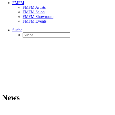
FMFM
FMFM Artists
FMFM Salon
FMFM Showroom
FMFM Events
Suche
News