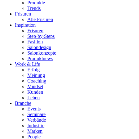
Produkte
Trends
Frisuren
Alle Frisuren
Inspiration
Frisuren
Step-by-Steps
Fashion
Salondesign
Salonkonzepte
Produktnews
Work & Life
Erfolg
Meinung
Coaching
Mindset
Kunden
Leben
Branche
Events
Seminare
Verbände
Industrie
Marken
People