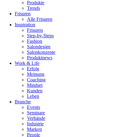
Produkte
Trends
Frisuren
Alle Frisuren
Inspiration
Frisuren
Step-by-Steps
Fashion
Salondesign
Salonkonzepte
Produktnews
Work & Life
Erfolg
Meinung
Coaching
Mindset
Kunden
Leben
Branche
Events
Seminare
Verbände
Industrie
Marken
People