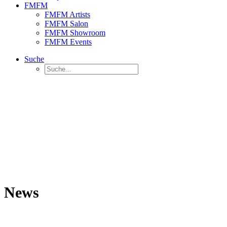
FMFM
FMFM Artists
FMFM Salon
FMFM Showroom
FMFM Events
Suche
News