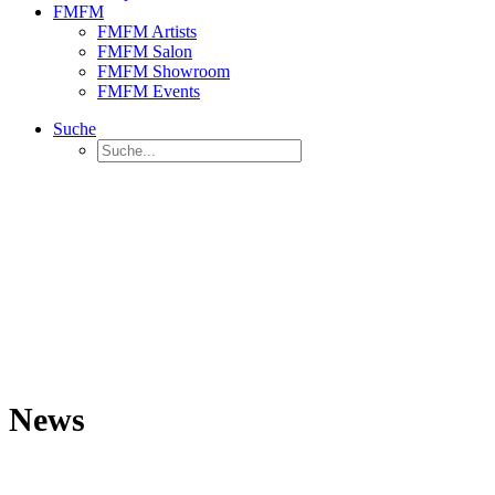
FMFM
FMFM Artists
FMFM Salon
FMFM Showroom
FMFM Events
Suche
News