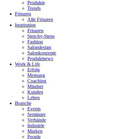
Produkte
Trends
Frisuren
Alle Frisuren
Inspiration
Frisuren
Step-by-Steps
Fashion
Salondesign
Salonkonzepte
Produktnews
Work & Life
Erfolg
Meinung
Coaching
Mindset
Kunden
Leben
Branche
Events
Seminare
Verbände
Industrie
Marken
People