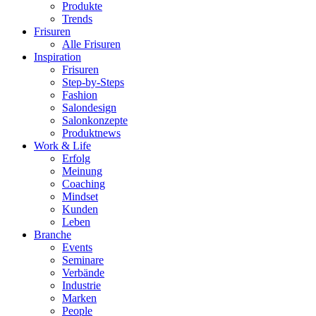
Produkte
Trends
Frisuren
Alle Frisuren
Inspiration
Frisuren
Step-by-Steps
Fashion
Salondesign
Salonkonzepte
Produktnews
Work & Life
Erfolg
Meinung
Coaching
Mindset
Kunden
Leben
Branche
Events
Seminare
Verbände
Industrie
Marken
People