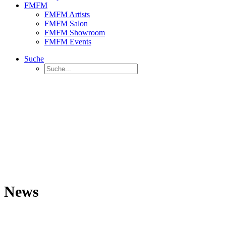
FMFM
FMFM Artists
FMFM Salon
FMFM Showroom
FMFM Events
Suche
News