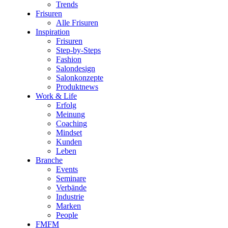
Trends
Frisuren
Alle Frisuren
Inspiration
Frisuren
Step-by-Steps
Fashion
Salondesign
Salonkonzepte
Produktnews
Work & Life
Erfolg
Meinung
Coaching
Mindset
Kunden
Leben
Branche
Events
Seminare
Verbände
Industrie
Marken
People
FMFM