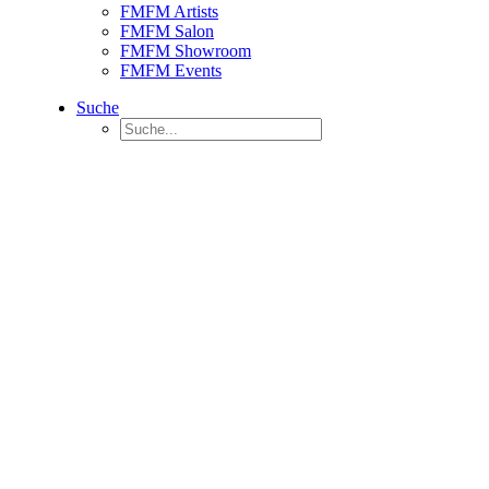
FMFM Artists
FMFM Salon
FMFM Showroom
FMFM Events
Suche