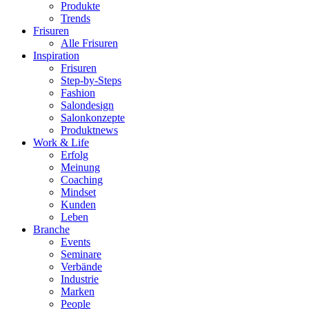
Produkte
Trends
Frisuren
Alle Frisuren
Inspiration
Frisuren
Step-by-Steps
Fashion
Salondesign
Salonkonzepte
Produktnews
Work & Life
Erfolg
Meinung
Coaching
Mindset
Kunden
Leben
Branche
Events
Seminare
Verbände
Industrie
Marken
People