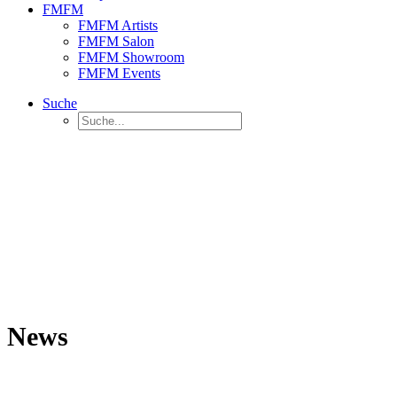
FMFM
FMFM Artists
FMFM Salon
FMFM Showroom
FMFM Events
Suche
News