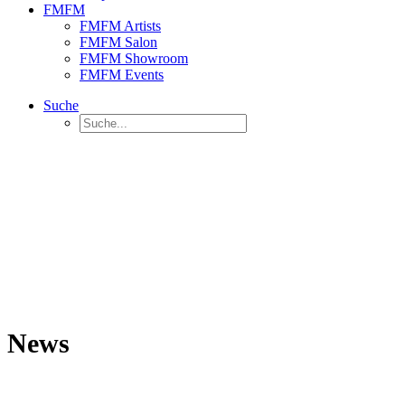
FMFM
FMFM Artists
FMFM Salon
FMFM Showroom
FMFM Events
Suche
News