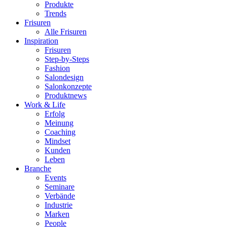
Produkte
Trends
Frisuren
Alle Frisuren
Inspiration
Frisuren
Step-by-Steps
Fashion
Salondesign
Salonkonzepte
Produktnews
Work & Life
Erfolg
Meinung
Coaching
Mindset
Kunden
Leben
Branche
Events
Seminare
Verbände
Industrie
Marken
People