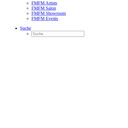
FMFM Artists
FMFM Salon
FMFM Showroom
FMFM Events
Suche