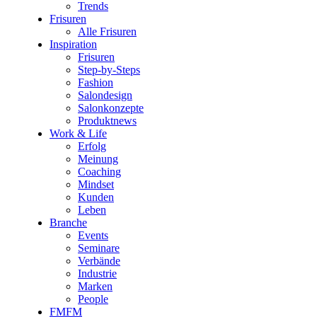
Trends
Frisuren
Alle Frisuren
Inspiration
Frisuren
Step-by-Steps
Fashion
Salondesign
Salonkonzepte
Produktnews
Work & Life
Erfolg
Meinung
Coaching
Mindset
Kunden
Leben
Branche
Events
Seminare
Verbände
Industrie
Marken
People
FMFM