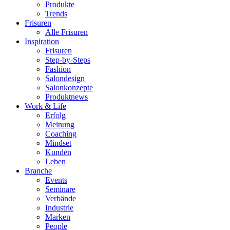
Produkte
Trends
Frisuren
Alle Frisuren
Inspiration
Frisuren
Step-by-Steps
Fashion
Salondesign
Salonkonzepte
Produktnews
Work & Life
Erfolg
Meinung
Coaching
Mindset
Kunden
Leben
Branche
Events
Seminare
Verbände
Industrie
Marken
People