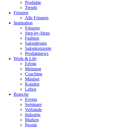
Produkte
Trends
Frisuren
Alle Frisuren
Inspiration
Frisuren
Step-by-Steps
Fashion
Salondesign
Salonkonzepte
Produktnews
Work & Life
Erfolg
Meinung
Coaching
Mindset
Kunden
Leben
Branche
Events
Seminare
Verbände
Industrie
Marken
People