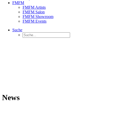
FMFM
FMFM Artists
FMFM Salon
FMFM Showroom
FMFM Events
Suche
News