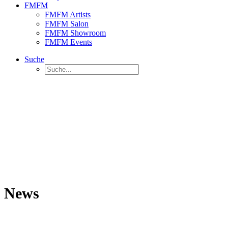
FMFM
FMFM Artists
FMFM Salon
FMFM Showroom
FMFM Events
Suche
News