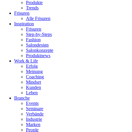
Produkte
Trends
Frisuren
Alle Frisuren
Inspiration
Frisuren
Step-by-Steps
Fashion
Salondesign
Salonkonzepte
Produktnews
Work & Life
Erfolg
Meinung
Coaching
Mindset
Kunden
Leben
Branche
Events
Seminare
Verbände
Industrie
Marken
People