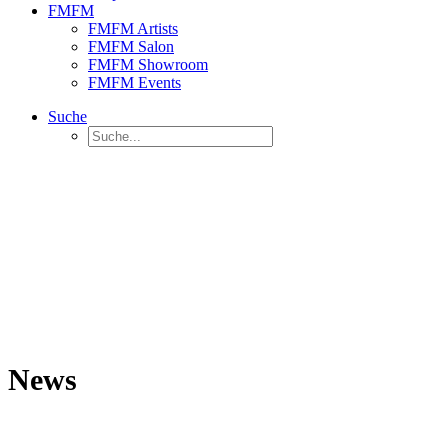
FMFM
FMFM Artists
FMFM Salon
FMFM Showroom
FMFM Events
Suche
News