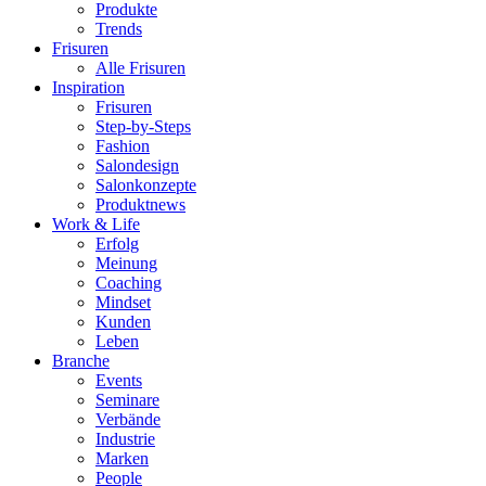
Produkte
Trends
Frisuren
Alle Frisuren
Inspiration
Frisuren
Step-by-Steps
Fashion
Salondesign
Salonkonzepte
Produktnews
Work & Life
Erfolg
Meinung
Coaching
Mindset
Kunden
Leben
Branche
Events
Seminare
Verbände
Industrie
Marken
People