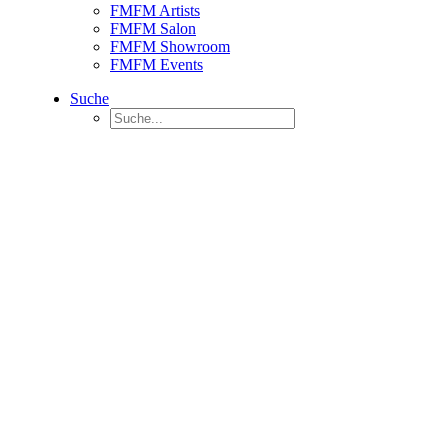
FMFM Artists
FMFM Salon
FMFM Showroom
FMFM Events
Suche