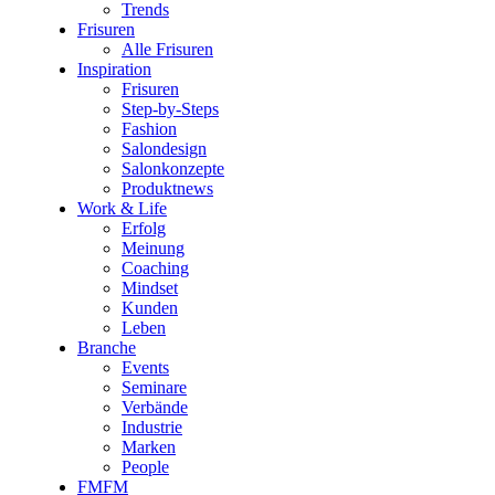
Trends
Frisuren
Alle Frisuren
Inspiration
Frisuren
Step-by-Steps
Fashion
Salondesign
Salonkonzepte
Produktnews
Work & Life
Erfolg
Meinung
Coaching
Mindset
Kunden
Leben
Branche
Events
Seminare
Verbände
Industrie
Marken
People
FMFM