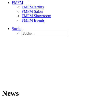
FMFM
FMFM Artists
FMFM Salon
FMFM Showroom
FMFM Events
Suche
News