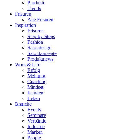
Produkte
Trends
Frisuren
Alle Frisuren
Inspiration
Frisuren
Step-by-Steps
Fashion
Salondesign
Salonkonzepte
Produktnews
Work & Life
Erfolg
Meinung
Coaching
Mindset
Kunden
Leben
Branche
Events
Seminare
Verbände
Industrie
Marken
People