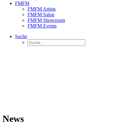
FMFM
FMFM Artists
FMFM Salon
FMFM Showroom
FMFM Events
Suche
News