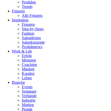
Produkte
Trends
Frisuren
Alle Frisuren
Inspiration
Frisuren
Step-by-Steps
Fashion
Salondesign
Salonkonzepte
Produktnews
Work & Life
Erfolg
Meinung
Coaching
Mindset
Kunden
Leben
Branche
Events
Seminare
Verbände
Industrie
Marken
People