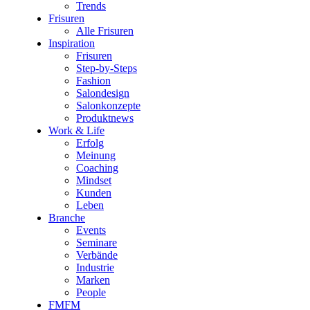
Trends
Frisuren
Alle Frisuren
Inspiration
Frisuren
Step-by-Steps
Fashion
Salondesign
Salonkonzepte
Produktnews
Work & Life
Erfolg
Meinung
Coaching
Mindset
Kunden
Leben
Branche
Events
Seminare
Verbände
Industrie
Marken
People
FMFM