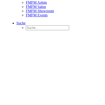
FMFM Artists
FMFM Salon
FMFM Showroom
FMFM Events
Suche