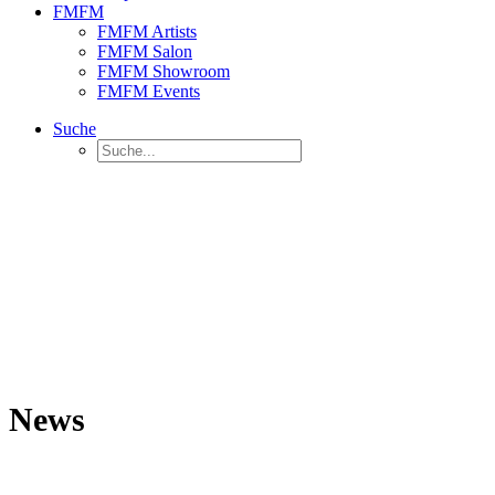
FMFM
FMFM Artists
FMFM Salon
FMFM Showroom
FMFM Events
Suche
News