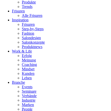
Produkte
Trends
Frisuren
Alle Frisuren
Inspiration
Frisuren
Step-by-Steps
Fashion
Salondesign
Salonkonzepte
Produktnews
Work & Life
Erfolg
Meinung
Coaching
Mindset
Kunden
Leben
Branche
Events
Seminare
Verbände
Industrie
Marken
People