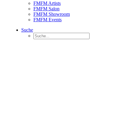
FMFM Artists
FMFM Salon
FMFM Showroom
FMFM Events
Suche