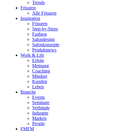
Trends
Frisuren
Alle Frisuren
Inspiration
Frisuren
Step-by-Steps
Fashion
Salondesign
Salonkonzepte
Produktnews
Work & Life
Erfolg
Meinung
Coaching
Mindset
Kunden
Leben
Branche
Events
Seminare
Verbände
Industrie
Marken
People
FMFM