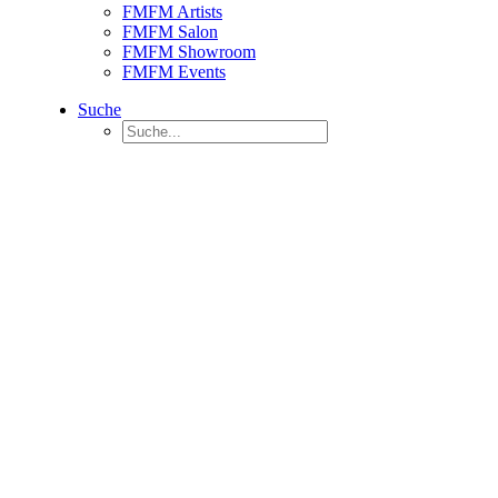
FMFM Artists
FMFM Salon
FMFM Showroom
FMFM Events
Suche