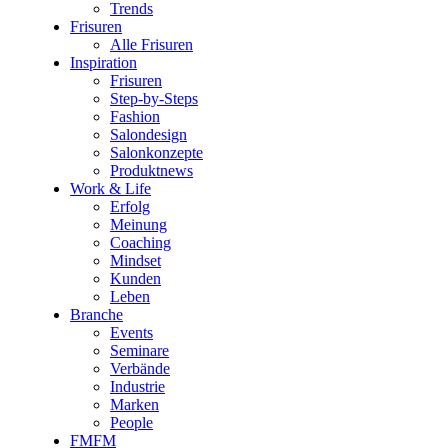
Trends
Frisuren
Alle Frisuren
Inspiration
Frisuren
Step-by-Steps
Fashion
Salondesign
Salonkonzepte
Produktnews
Work & Life
Erfolg
Meinung
Coaching
Mindset
Kunden
Leben
Branche
Events
Seminare
Verbände
Industrie
Marken
People
FMFM