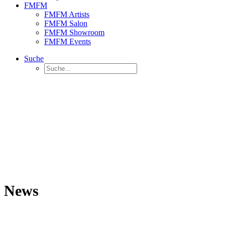
FMFM
FMFM Artists
FMFM Salon
FMFM Showroom
FMFM Events
Suche
News