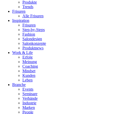
Produkte
Trends
Frisuren
Alle Frisuren
Inspiration
Frisuren
Step-by-Steps
Fashion
Salondesign
Salonkonzepte
Produktnews
Work & Life
Erfolg
Meinung
Coaching
Mindset
Kunden
Leben
Branche
Events
Seminare
Verbände
Industrie
Marken
People